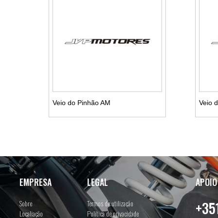
Veio do Pinhão AM
Veio d
Ver detalhes
EMPRESA
LEGAL
APOIO
Sobre
Termos de utilização
+35
Localiação
Política de privacidade