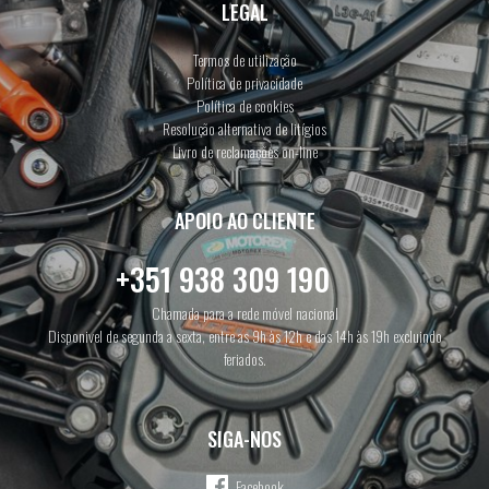
LEGAL
Termos de utilização
Política de privacidade
Política de cookies
Resolução alternativa de litígios
Livro de reclamações on-line
APOIO AO CLIENTE
+351 938 309 190
Chamada para a rede móvel nacional
Disponivel de segunda a sexta, entre as 9h às 12h e das 14h às 19h excluindo
feriados.
SIGA-NOS
Facebook